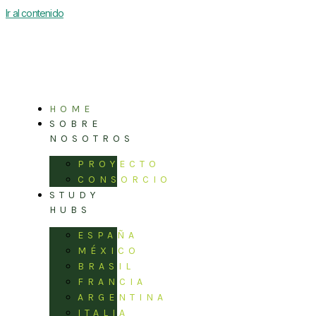
Ir al contenido
HOME
SOBRE
NOSOTROS
PROYECTO
CONSORCIO
STUDY
HUBS
ESPAÑA
MÉXICO
BRASIL
FRANCIA
ARGENTINA
ITALIA