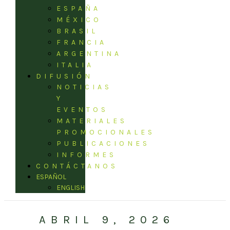
ESPAÑA
MÉXICO
BRASIL
FRANCIA
ARGENTINA
ITALIA
DIFUSIÓN
NOTICIAS
Y
EVENTOS
MATERIALES
PROMOCIONALES
PUBLICACIONES
INFORMES
CONTÁCTANOS
ESPAÑOL
ENGLISH
ABRIL 9, 2026