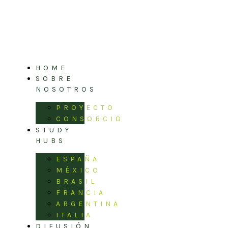
Ir
al
contenido
HOME
SOBRE
NOSOTROS
PROYECTO
CONSORCIO
STUDY
HUBS
ESPAÑA
MÉXICO
BRASIL
FRANCIA
ARGENTINA
ITALIA
DIFUSIÓN