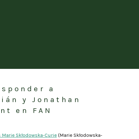
esponder a
lián y Jonathan
nt en FAN
s Marie Skłodowska-Curie
(Marie Skłodowska-