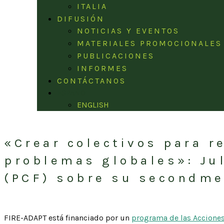
ITALIA
DIFUSIÓN
NOTICIAS Y EVENTOS
MATERIALES PROMOCIONALES
PUBLICACIONES
INFORMES
CONTÁCTANOS
ESPAÑOL
ENGLISH
«Crear colectivos para r
problemas globales»: Ju
(PCF) sobre su secondme
FIRE-ADAPT está financiado por un
programa de las Accione